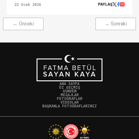
22 Ocak 2026
PAYLAŞ
← Önceki
→ Sonraki
ANA SAYFA
ÖZ GEÇMİŞ
GÜNDEM
MESAJLAR
FOTOĞRAFLAR
VİDEOLAR
BAŞKANLA FOTOĞRAFLARINIZ