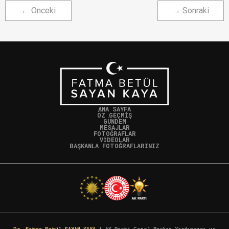
← Önceki
→ Sonraki
ANA SAYFA
ÖZ GEÇMİŞ
GÜNDEM
MESAJLAR
FOTOĞRAFLAR
VİDEOLAR
BAŞKANLA FOTOĞRAFLARINIZ