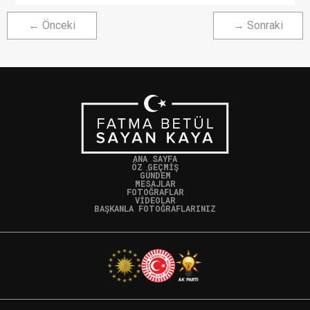
← Önceki
→ Sonraki
ANA SAYFA
ÖZ GEÇMİŞ
GÜNDEM
MESAJLAR
FOTOĞRAFLAR
VİDEOLAR
BAŞKANLA FOTOĞRAFLARINIZ